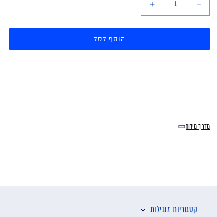
הקטן
הגדל
כמות
כמות
עבור
עבור
פוטר
פוטר
הוסף לסל
נשים
נשים
PUMA
PUMA
25/26
25/26
מדריך מידות
קטגוריות מובילות