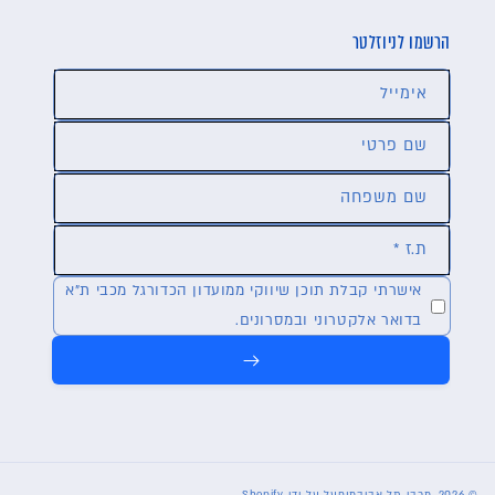
שאלות תשובות YF
הרשמו לניוזלטר
תקנון MYSTERY MATCHWORN
אימייל
שם פרטי
שם משפחה
ת.ז *
אישרתי קבלת תוכן שיווקי ממועדון הכדורגל מכבי ת"א
בדואר אלקטרוני ובמסרונים.
© 2026,
מכבי תל אביב
מופעל על ידי Shopify