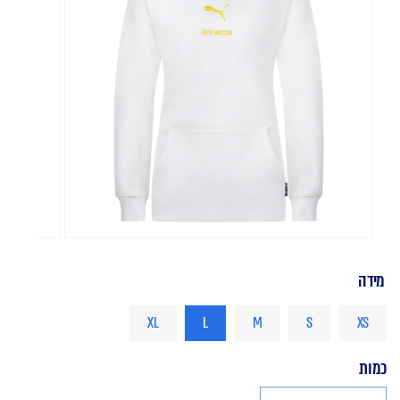
פתח
מדיה
1
מידה
במודאל
XL
L
M
S
XS
כמות