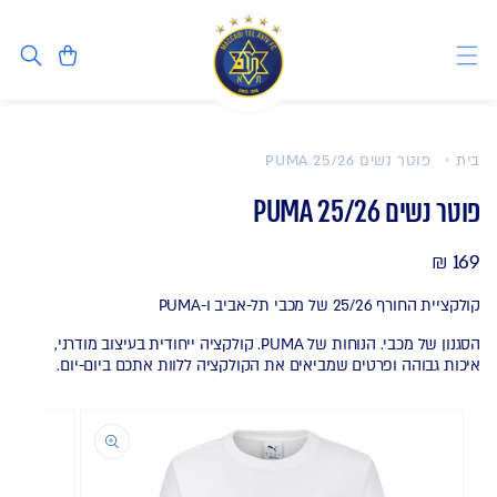
דלג לתוכן
סל
בית
פוטר נשים PUMA 25/26
פוטר נשים PUMA 25/26
169 ₪
מחיר
רגיל
קולקציית החורף 25/26 של מכבי תל-אביב ו-PUMA
הסגנון של מכבי. הנוחות של PUMA. קולקציה ייחודית בעיצוב מודרני,
איכות גבוהה ופרטים שמביאים את הקולקציה ללוות אתכם ביום-יום.
דלג למידע על
המוצר